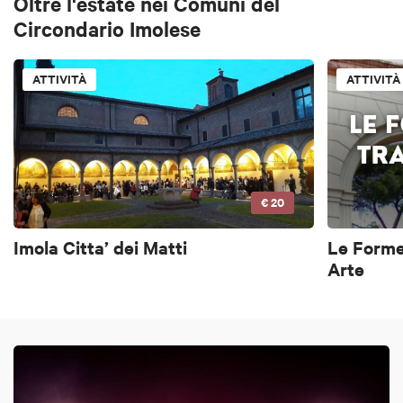
Oltre l'estate nei Comuni del
Circondario Imolese
ATTIVITÀ
ATTIVITÀ
€ 20
Imola Citta’ dei Matti
Le Forme
Arte