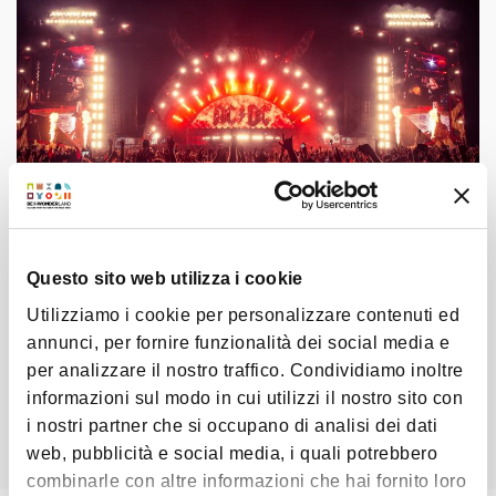
Questo sito web utilizza i cookie
Gli eventi da vivere nel Nuovo
Utilizziamo i cookie per personalizzare contenuti ed
Circondario Imolese
annunci, per fornire funzionalità dei social media e
per analizzare il nostro traffico. Condividiamo inoltre
Cultura, sagre, feste e molto altro.
informazioni sul modo in cui utilizzi il nostro sito con
i nostri partner che si occupano di analisi dei dati
Scopri tutti gli eventi!
web, pubblicità e social media, i quali potrebbero
combinarle con altre informazioni che hai fornito loro