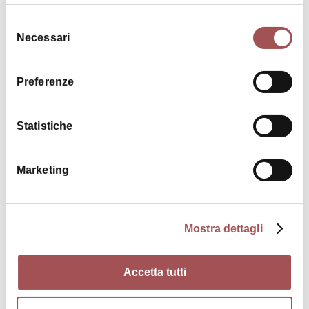
Selezione
Necessari
del
consenso
€ 20
Preferenze
I Torrioni difensivi e il Campanazzo
Statistiche
ATTIVITÀ
Marketing
Mostra dettagli
Accetta tutti
€ 25