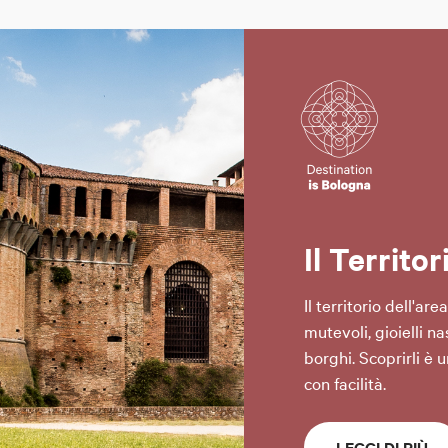
Il Territor
Il territorio dell'ar
mutevoli, gioielli n
borghi. Scoprirli è 
con facilità.
LEGGI DI PIÙ