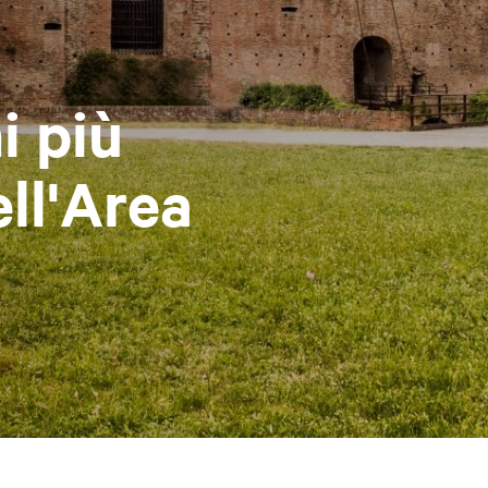
i più
ll'Area