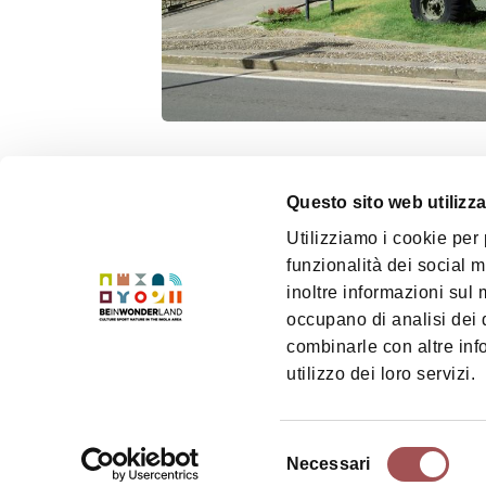
Questo sito web utilizza
Utilizziamo i cookie per
funzionalità dei social m
inoltre informazioni sul m
occupano di analisi dei 
combinarle con altre inf
utilizzo dei loro servizi.
Chi siamo
Il ter
Dove siamo
Territ
Selezione
Mode
Necessari
Come arrivare
del