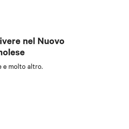
vivere nel Nuovo
molese
e e molto altro.