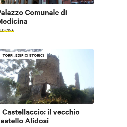
Palazzo Comunale di
Medicina
EDICINA
TORRI, EDIFICI STORICI
l Castellaccio: il vecchio
onumenti
astello Alidosi
essere