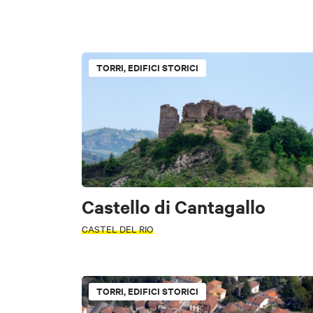
PAROLA
Enogastronomia
TORRI, EDIFICI STORICI
FILTRI
TIPOLOGIA
Accessibile
ATTIVITÀ
INTERESSI
INTERESSI
Castello di Cantagallo
CASTEL DEL RIO
Arte e Cultura
Eno
Arte e Cultura
Na
TORRI, EDIFICI STORICI
ZONA