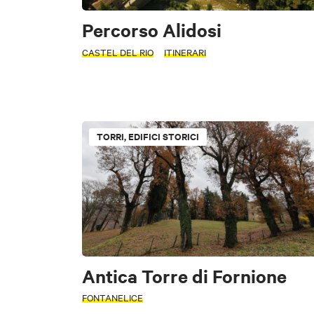
Percorso Alidosi
CASTEL DEL RIO
ITINERARI
TORRI, EDIFICI STORICI
TIPOLOGIA
PERIODO
Parchi e natura
Seleziona un pe
Antica Torre di Fornione
Luoghi di sport e 
+
FONTANELICE
−
Edifici Religiosi