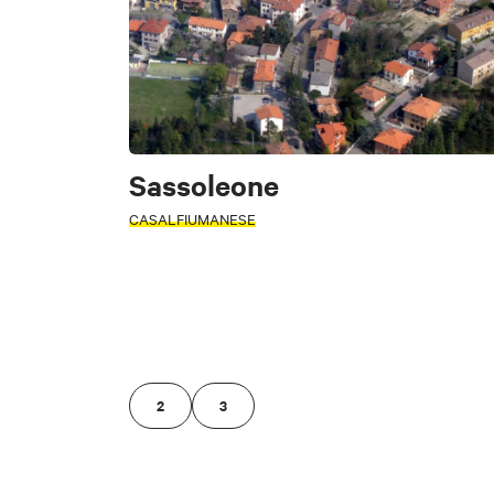
ZONA
Borgo Tossignano
Fontanelice
Castel San Pietro 
Medicina
B
Sassoleone
Cancella filtri
CASALFIUMANESE
Cancella filtri
2
3