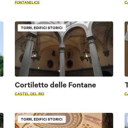
FONTANELICE
C
Cantine e aziende agricole
TORRI, EDIFICI STORICI
Itinerari
Sale congressuali
Cortiletto delle Fontane
T
CASTEL DEL RIO
C
gastronomia
Musica e
Natura e Oasi
Lifestyle
Sport e Mot
tura e Oasi
Musica e
Enogastronomia
Sport e Motori
Lifestyl
Spettacolo
Spettacolo
TORRI, EDIFICI STORICI