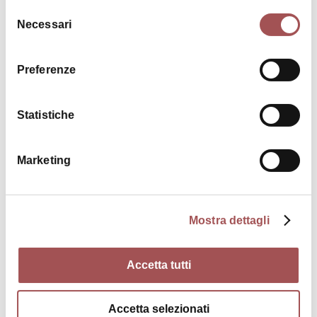
Selezione
Necessari
del
consenso
€ 20
Preferenze
Villa Manusardi and its secrets
Statistiche
ACTIVITY
Marketing
Mostra dettagli
Accetta tutti
€ 25
From Tower to Tower
Accetta selezionati