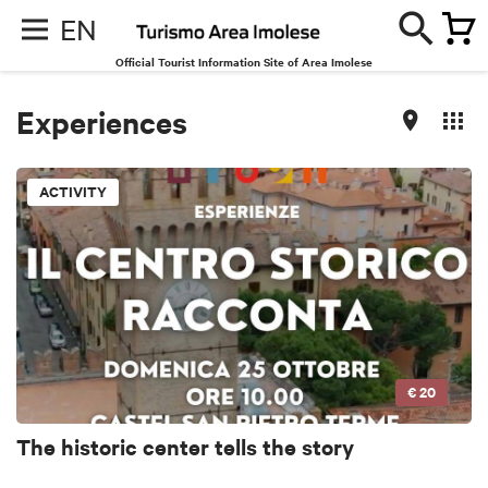
EN
Official Tourist Information Site of Area Imolese
Experiences
ACTIVITY
€ 20
The historic center tells the story