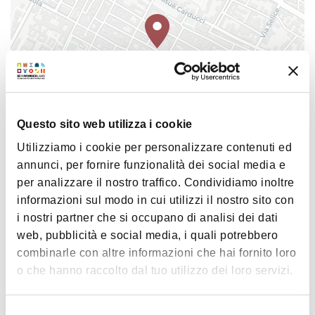
splendido rosone della facciata rimangono tuttavia
a testimonianza dell'antico splendore.
All'interno, nell'abside, la pala di 'Il martirio di S.
Orsola' di Ludovico Carracci (1600).
Il coro ligneo è della seconda metà del '500, mentre
una porta a destra del presbiterio porta ad una
Questo sito web utilizza i cookie
cappelletta ogivale appartenente alla costruzione
primitiva e reca alle pareti interessanti affreschi
Utilizziamo i cookie per personalizzare contenuti ed
|
©
contributors ©
Leaflet
OpenStreetMap
CARTO
gotici del '300
annunci, per fornire funzionalità dei social media e
Chiesa dei Santi Nicolò e Domenico
per analizzare il nostro traffico. Condividiamo inoltre
via Quarto 5
informazioni sul modo in cui utilizzi il nostro sito con
40026 Imola
i nostri partner che si occupano di analisi dei dati
web, pubblicità e social media, i quali potrebbero
COME ARRIVARE
combinarle con altre informazioni che hai fornito loro
o che hanno raccolto dal tuo utilizzo dei loro servizi.
Interessi
Selezione