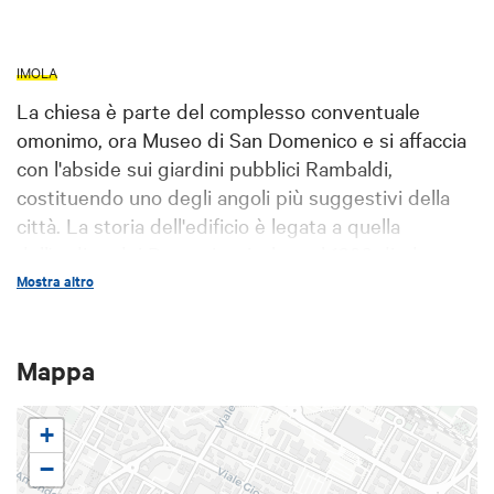
IMOLA
La chiesa è parte del complesso conventuale
omonimo, ora Museo di San Domenico e si affaccia
con l'abside sui giardini pubblici Rambaldi,
costituendo uno degli angoli più suggestivi della
città. La storia dell'edificio è legata a quella
dell'ordine dei Domenicani, che nel 1280 diedero
inizio alla costruzione della chiesa e
Mostra altro
successivamente dell'annesso convento.
Mappa
La chiesa gotica, compiuta nel 1374, rimase
inalterata fino ai grandi lavori del '600 e del '700
+
che portarono nell'interno alla sostituzione di quasi
tutti gli elementi architettonici gotici. All'esterno il
−
bellissimo portale di Iacopo da Cereto del 1340 e lo