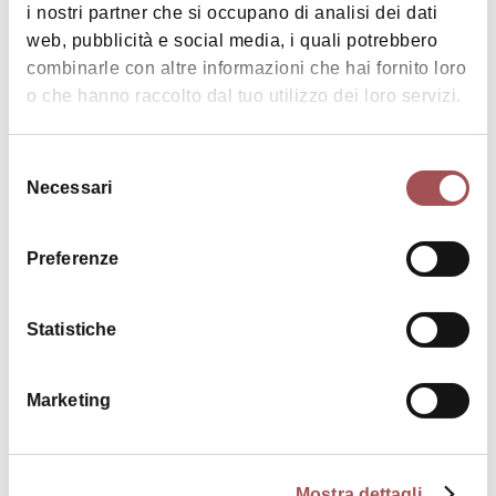
i nostri partner che si occupano di analisi dei dati
web, pubblicità e social media, i quali potrebbero
combinarle con altre informazioni che hai fornito loro
|
©
contributors ©
Leaflet
OpenStreetMap
CARTO
o che hanno raccolto dal tuo utilizzo dei loro servizi.
Teatro comunale Cassero
Via Giacomo Matteotti 1
Selezione
Necessari
40024 Castel San Pietro Terme
del
consenso
COME ARRIVARE
Preferenze
Statistiche
Interessi
Marketing
Arte e Cultura
Musica e
Spettacolo
Mostra dettagli