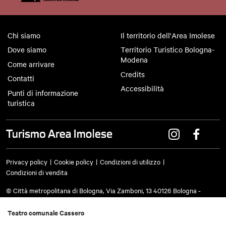
Chi siamo
Il territorio dell'Area Imolese
Dove siamo
Territorio Turistico Bologna-
Modena
Come arrivare
Credits
Contatti
Accessibilità
Punti di informazione
turistica
Privacy policy
Cookie policy
Condizioni di utilizzo
Condizioni di vendita
© Città metropolitana di Bologna, Via Zamboni, 13 40126 Bologna -
Codice fiscale/Partita IVA 03428581205 Centralino
051 659 8111
- Posta
certificata:
cm.bo@cert.cittametropolitana.bo.it
Teatro comunale Cassero