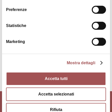
consenso
Dalfiume Nobilvini SRL
Preferenze
Via Madonnina 3041
40024 Castel San Pietro Terme
Statistiche
COME ARRIVARE
Marketing
Contatti
Mostra dettagli
Accetta tutti
Accetta selezionati
Rifiuta