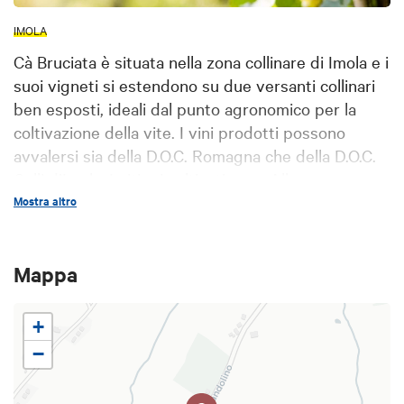
IMOLA
Cà Bruciata è situata nella zona collinare di Imola e i
suoi vigneti si estendono su due versanti collinari
ben esposti, ideali dal punto agronomico per la
coltivazione della vite. I vini prodotti possono
avvalersi sia della D.O.C. Romagna che della D.O.C.
Colli d’Imola. I vitigni coltivati sono Albana,
Trebbiano, Pignoletto, Malvasia, Traminer,
Mostra altro
Chardonnay, Sangiovese, Ciliegiolo, Cabernet
Sauvignon e Barbera.
Mappa
+
−