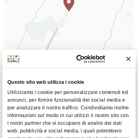
|
©
contributors ©
Leaflet
OpenStreetMap
CARTO
Ca' Bruciata - società agricola
Via Ghiandolino 21
Questo sito web utilizza i cookie
40026 Imola
Utilizziamo i cookie per personalizzare contenuti ed
COME ARRIVARE
annunci, per fornire funzionalità dei social media e
per analizzare il nostro traffico. Condividiamo inoltre
informazioni sul modo in cui utilizzi il nostro sito con
i nostri partner che si occupano di analisi dei dati
Interessi
web, pubblicità e social media, i quali potrebbero