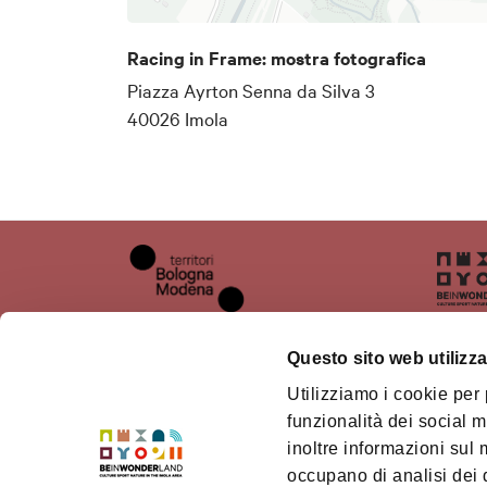
Ridotto: € 8 (13-17 anni, resi
Racing in Frame: mostra fotografica
disabili, studenti universitari. 
Piazza Ayrton Senna da Silva 3
a businessdevelopment@imolafa
40026 Imola
e gruppi min. 10 pax)
Gratuito per bambini fino ai 12 a
Questo sito web utilizza
Utilizziamo i cookie per
Chi siamo
Il ter
funzionalità dei social m
inoltre informazioni sul m
Dove siamo
Territ
Mode
occupano di analisi dei 