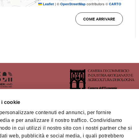
|
©
contributors ©
Leaflet
OpenStreetMap
CARTO
denti Comuni CONAMI, accompagnatori
Previo contatto via email
COME ARRIVARE
enza.it, ridotto anche per Motoclub
nni e disabili
 i cookie
 personalizzare contenuti ed annunci, per fornire
ritorio dell'Area Imolese
edia e per analizzare il nostro traffico. Condividiamo
odo in cui utilizzi il nostro sito con i nostri partner che si
orio Turistico Bologna-
na
dati web, pubblicità e social media, i quali potrebbero
Privacy policy
Cook