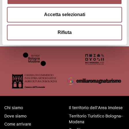
Aperto tutti i giorni dalle 06.30 alle 13.00
Accetta selezionati
Chiuso la domenica
Rifiuta
Chi siamo
Il territorio dell'Area Imolese
Dove siamo
Territorio Turistico Bologna-
Modena
Come arrivare