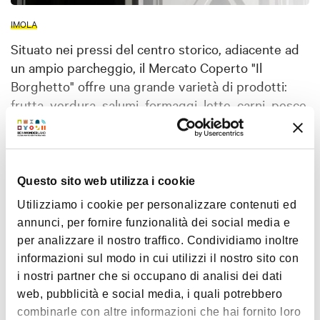
IMOLA
Situato nei pressi del centro storico, adiacente ad
un ampio parcheggio, il Mercato Coperto "Il
Borghetto" offre una grande varietà di prodotti:
frutta, verdura, salumi, formaggi, lette, carni, pesce,
pane, pasta, caffè, cioccolato.
Il "Borghetto" è un insieme di commercianti che
Mostra altro
collabora per dare ogni giorno prodotti sempre
Questo sito web utilizza i cookie
freschi, tipici della zona e di alta qualità, per
favorire un ritorno al passato, dove tra negoziante
Utilizziamo i cookie per personalizzare contenuti ed
Mappa
e cliente si crea un rapporto di fiducia e
annunci, per fornire funzionalità dei social media e
conoscenza reciproca, facendo si che quest'ultimo
per analizzare il nostro traffico. Condividiamo inoltre
+
si senta un po' come a casa nel far acquisti.
informazioni sul modo in cui utilizzi il nostro sito con
i nostri partner che si occupano di analisi dei dati
−
web, pubblicità e social media, i quali potrebbero
combinarle con altre informazioni che hai fornito loro