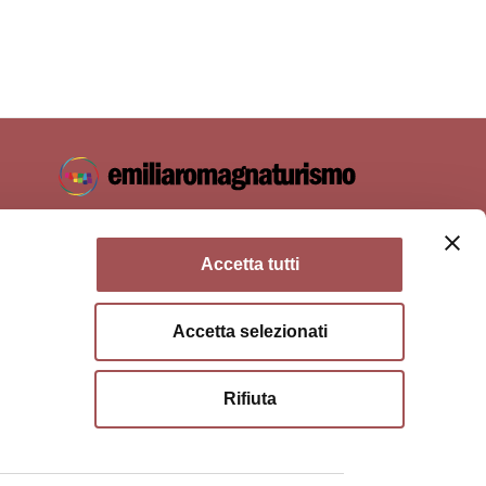
Accetta tutti
Accetta selezionati
ie policy
Condizioni di utilizzo
Condizioni di vendita
Rifiuta
a di Bologna, Via Zamboni, 13 40126 Bologna - Codice
03428581205 Centralino
051 659 8111
- Posta certificata:
opolitana.bo.it