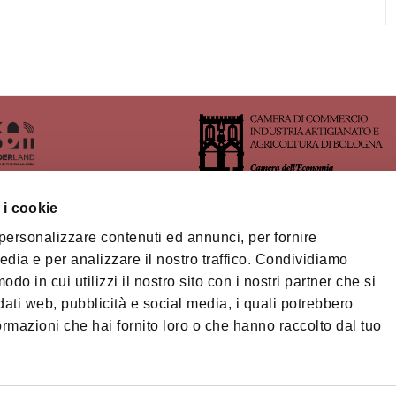
 i cookie
 personalizzare contenuti ed annunci, per fornire
ritorio dell'Area Imolese
edia e per analizzare il nostro traffico. Condividiamo
odo in cui utilizzi il nostro sito con i nostri partner che si
orio Turistico Bologna-
na
dati web, pubblicità e social media, i quali potrebbero
Privacy policy
Cook
ormazioni che hai fornito loro o che hanno raccolto dal tuo
ts
© Città metropolitan
ibilità
fiscale/Partita IVA 
cm.bo@cert.cittametr