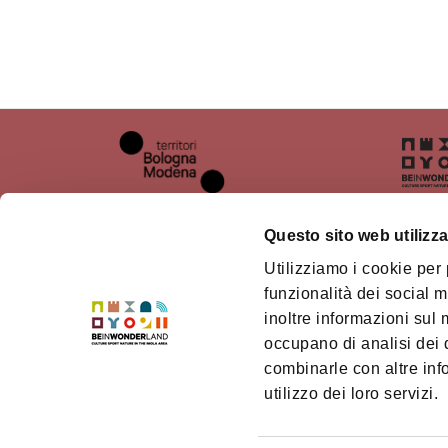
Questo sito web utilizza
Utilizziamo i cookie per
Chi siamo
Il ter
funzionalità dei social m
inoltre informazioni sul m
Dove siamo
Territ
Mode
occupano di analisi dei 
Come arrivare
combinarle con altre inf
Credi
Contatti
utilizzo dei loro servizi.
Access
Punti di informazione turistica