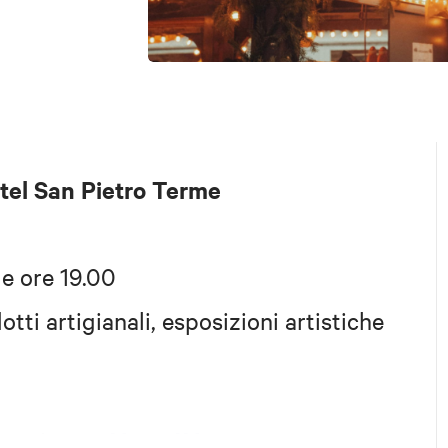
el San Pietro Terme
le ore 19.00
otti artigianali,
esposizioni artistiche
Castèlanedèl 2025
ito di