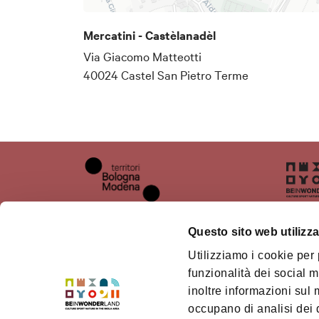
Mercatini - Castèlanadèl
Via Giacomo Matteotti
40024 Castel San Pietro Terme
Questo sito web utilizza
Utilizziamo i cookie per
Chi siamo
Il ter
funzionalità dei social m
inoltre informazioni sul m
Dove siamo
Territ
Mode
occupano di analisi dei 
Come arrivare