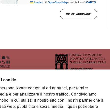
|
©
contributors ©
Leaflet
OpenStreetMap
CARTO
COME ARRIVARE
 i cookie
 personalizzare contenuti ed annunci, per fornire
ritorio dell'Area Imolese
edia e per analizzare il nostro traffico. Condividiamo
odo in cui utilizzi il nostro sito con i nostri partner che si
orio Turistico Bologna-
na
dati web, pubblicità e social media, i quali potrebbero
Privacy policy
Cook