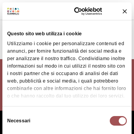
IT
Sito Ufficiale di Informazione Turistica dell'Area Imolese
Eventi
Questo sito web utilizza i cookie
Utilizziamo i cookie per personalizzare contenuti ed
Nessun risultato per la richiesta effettuata
annunci, per fornire funzionalità dei social media e
per analizzare il nostro traffico. Condividiamo inoltre
informazioni sul modo in cui utilizzi il nostro sito con
i nostri partner che si occupano di analisi dei dati
web, pubblicità e social media, i quali potrebbero
combinarle con altre informazioni che hai fornito loro
o che hanno raccolto dal tuo utilizzo dei loro servizi.
Selezione
Necessari
del
Chi siamo
Il territorio dell'Area Imolese
consenso
Dove siamo
Territorio Turistico Bologna-