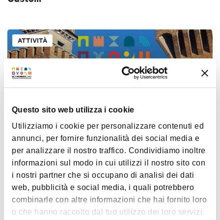
ATTIVITÀ
Questo sito web utilizza i cookie
Utilizziamo i cookie per personalizzare contenuti ed
€ 25
annunci, per fornire funzionalità dei social media e
per analizzare il nostro traffico. Condividiamo inoltre
Di Torre in Torre
informazioni sul modo in cui utilizzi il nostro sito con
i nostri partner che si occupano di analisi dei dati
web, pubblicità e social media, i quali potrebbero
ATTIVITÀ
combinarle con altre informazioni che hai fornito loro
o che hanno raccolto dal tuo utilizzo dei loro servizi.