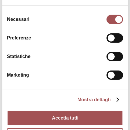
Selezione
Necessari
del
consenso
Preferenze
€ 20
I Torrioni difensivi e il Campanazzo
Statistiche
Marketing
ATTIVITÀ
Mostra dettagli
Accetta tutti