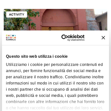
ACTIVITY
Questo sito web utilizza i cookie
€ 20
Utilizziamo i cookie per personalizzare contenuti ed
annunci, per fornire funzionalità dei social media e
The defensive towers and the Campanazzo
per analizzare il nostro traffico. Condividiamo inoltre
informazioni sul modo in cui utilizzi il nostro sito con
i nostri partner che si occupano di analisi dei dati
ACTIVITY
web, pubblicità e social media, i quali potrebbero
combinarle con altre informazioni che hai fornito loro
o che hanno raccolto dal tuo utilizzo dei loro servizi.