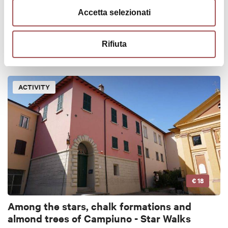
Accetta selezionati
€ 20
The Monumental Yew Tree
Rifiuta
ACTIVITY
€ 18
Among the stars, chalk formations and
almond trees of Campiuno - Star Walks