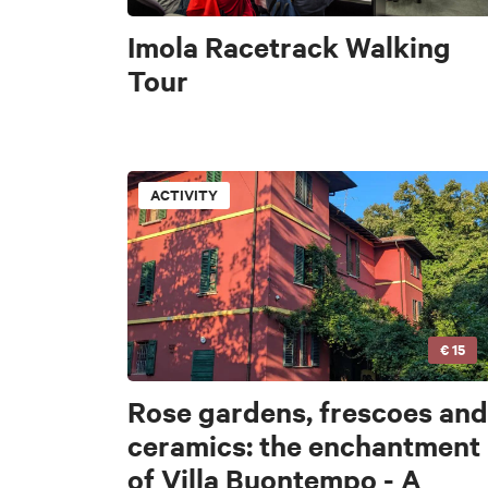
Imola Racetrack Walking
Tour
ACTIVITY
€ 15
Rose gardens, frescoes and
PERIOD
PERIOD
ceramics: the enchantment
Select a period
Select a period
of Villa Buontempo - A