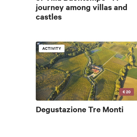
journey among villas and
+
castles
−
WORD
TYPE
ACTIVITY
FILTERS
TYPE
Accessible
ACTIVITY
€ 20
INTERESTS
INTERESTS
Degustazione Tre Monti
Art & Culture
F
Art & Culture
Nat