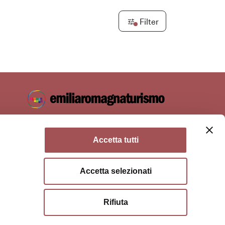
Filter
Accetta tutti
Accetta selezionati
ie policy
Terms of use
Terms of purchase
Rifiuta
a di Bologna, Via Zamboni, 13 40126 Bologna - VAT/Tax code