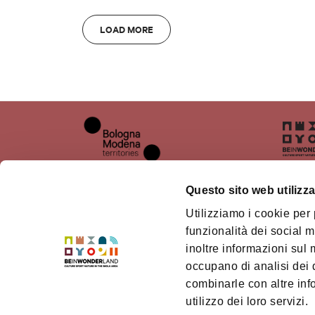
LOAD MORE
Questo sito web utilizza
Utilizziamo i cookie per
About us
The te
funzionalità dei social m
inoltre informazioni sul m
Where we are
Bolog
Territ
occupano di analisi dei 
How to get
combinarle con altre inf
Credi
Contacts
utilizzo dei loro servizi.