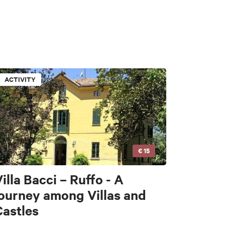
ACTIVITY
€ 15
illa Bacci – Ruffo - A
journey among Villas and
Castles
tors
e