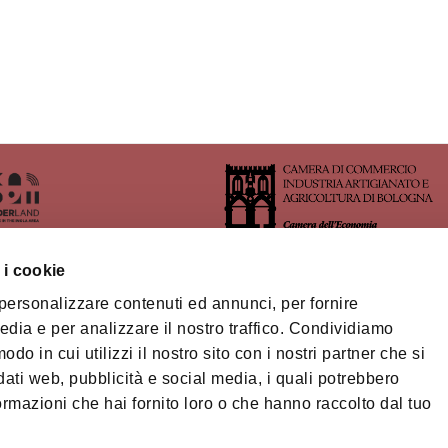
 i cookie
 personalizzare contenuti ed annunci, per fornire
rritory of Imola's Area
edia e per analizzare il nostro traffico. Condividiamo
odo in cui utilizzi il nostro sito con i nostri partner che si
na-Modena Tourist
ory
dati web, pubblicità e social media, i quali potrebbero
Privacy policy
Cook
ormazioni che hai fornito loro o che hanno raccolto dal tuo
ts
© Città metropolitan