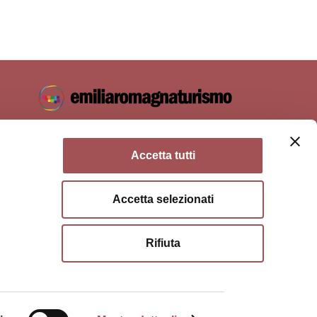
Accetta tutti
Accetta selezionati
ie policy
Terms of use
Terms of purchase
Rifiuta
a di Bologna, Via Zamboni, 13 40126 Bologna - VAT/Tax code
hone
051 659 8111
- Certified mail:
opolitana.bo.it