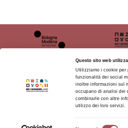
Questo sito web utilizza
Utilizziamo i cookie per
About us
The te
funzionalità dei social m
inoltre informazioni sul m
Where we are
Bolog
Territ
occupano di analisi dei 
How to get
combinarle con altre inf
Credi
Contacts
utilizzo dei loro servizi.
Information centres
Selezione