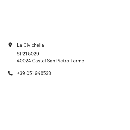
La Civichella
SP21 5029
40024 Castel San Pietro Terme
+39 051 948533