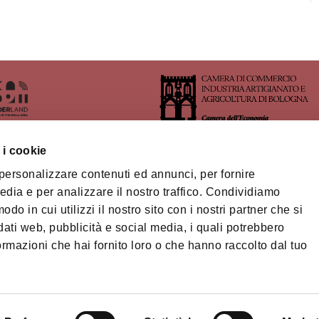
 i cookie
 personalizzare contenuti ed annunci, per fornire
rritory of Imola's Area
edia e per analizzare il nostro traffico. Condividiamo
odo in cui utilizzi il nostro sito con i nostri partner che si
na-Modena Tourist
ory
dati web, pubblicità e social media, i quali potrebbero
Privacy policy
Cook
ormazioni che hai fornito loro o che hanno raccolto dal tuo
ts
© Città metropolitan
03428581205 Telep
cm.bo@cert.cittametr