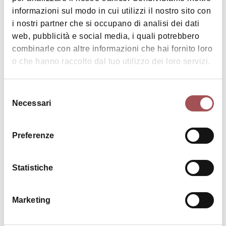
informazioni sul modo in cui utilizzi il nostro sito con
i nostri partner che si occupano di analisi dei dati
web, pubblicità e social media, i quali potrebbero
combinarle con altre informazioni che hai fornito loro
o che hanno raccolto dal tuo utilizzo dei loro servizi.
|
©
contributors ©
Leaflet
OpenStreetMap
CARTO
Selezione
Necessari
del
La Marletta - accommodation
consenso
via Bergullo 8
Preferenze
40026 Imola
HOW TO GET THERE
Statistiche
Marketing
Details