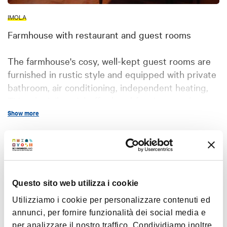
IMOLA
Farmhouse with restaurant and guest rooms
The farmhouse's cosy, well-kept guest rooms are
furnished in rustic style and equipped with private
bathroom, air conditioning, independent heating,
TV and minibar. A buffet breakfast is served,
featuring homemade specialities.
Show more
La Marletta farmhouse in Imola is also the ideal
Map
solution for family holidays: the property offers
large outdoor areas where children can have fun
and enjoy the open air.
+
Questo sito web utilizza i cookie
−
Utilizziamo i cookie per personalizzare contenuti ed
annunci, per fornire funzionalità dei social media e
per analizzare il nostro traffico. Condividiamo inoltre