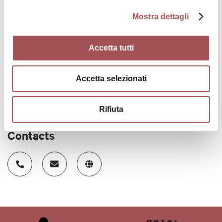
Accessibility
Mostra dettagli
Accessible to the disabled
Accetta tutti
CIN code
IT037032B53YT63OTN
Accetta selezionati
Rifiuta
Contacts