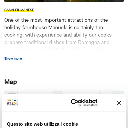
CASALFIUMANESE
One of the most important attractions of the
holiday farmhouse Manuela is certainly the
cooking: with experience and ability our cooks
prepare traditional dishes from Romagna and
Tuscany using products from the farm thus
creating real masterpieces of the culinary art.
Show more
Map
+
−
Questo sito web utilizza i cookie