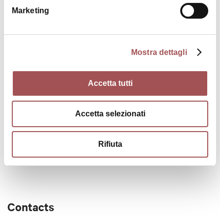
CIN code
Marketing
IT037012B5P38BHRSF
Services
Mostra dettagli
OVERNIGHT STAYS MEALS FARM WITH ANIMALS
Accetta tutti
Price
sterline 35,00
Accetta selezionati
Cards accepted
Rifiuta
Bancomat, Mastercard, Visa
Contacts