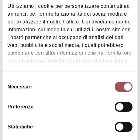
Utilizziamo i cookie per personalizzare contenuti ed
annunci, per fornire funzionalità dei social media e
per analizzare il nostro traffico. Condividiamo inoltre
informazioni sul modo in cui utilizzi il nostro sito con
i nostri partner che si occupano di analisi dei dati
web, pubblicità e social media, i quali potrebbero
|
©
contributors ©
Leaflet
OpenStreetMap
CARTO
combinarle con altre informazioni che hai fornito loro
o che hanno raccolto dal tuo utilizzo dei loro servizi.
Agriturismo Manuela
Via Sillaro 7
40020 Casalfiumanese
Selezione
Necessari
del
HOW TO GET THERE
consenso
Preferenze
Details
Statistiche