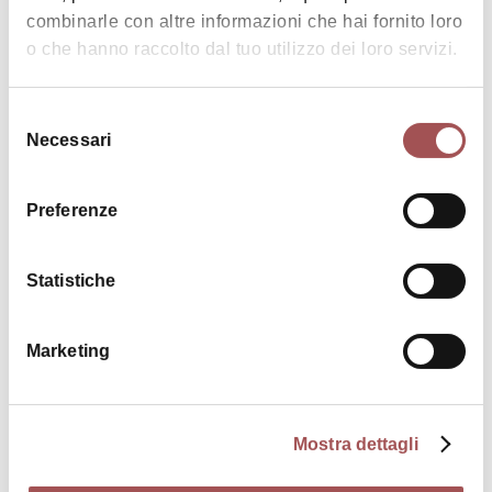
combinarle con altre informazioni che hai fornito loro
o che hanno raccolto dal tuo utilizzo dei loro servizi.
Selezione
Necessari
del
consenso
|
©
contributors ©
Leaflet
OpenStreetMap
CARTO
Preferenze
Agriturismo Manuela
Via Sillaro 7
Statistiche
40020 Casalfiumanese
HOW TO GET THERE
Marketing
Timetables
Mostra dettagli