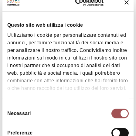
Questo sito web utilizza i cookie
Utilizziamo i cookie per personalizzare contenuti ed
annunci, per fornire funzionalità dei social media e
|
©
contributors ©
Leaflet
OpenStreetMap
CARTO
per analizzare il nostro traffico. Condividiamo inoltre
informazioni sul modo in cui utilizzi il nostro sito con
Agriturismo La Fondazza
i nostri partner che si occupano di analisi dei dati
Via Ghiandolino 1
web, pubblicità e social media, i quali potrebbero
40026 Imola
combinarle con altre informazioni che hai fornito loro
o che hanno raccolto dal tuo utilizzo dei loro servizi.
HOW TO GET THERE
Selezione
Necessari
del
Details
consenso
Preferenze