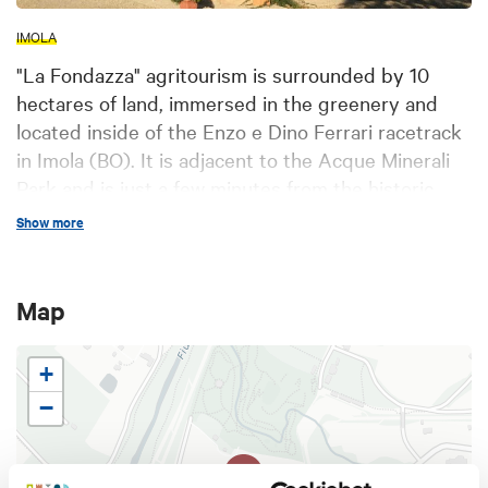
IMOLA
"La Fondazza" agritourism is surrounded by 10
hectares of land, immersed in the greenery and
located inside of the Enzo e Dino Ferrari racetrack
in Imola (BO). It is adjacent to the Acque Minerali
Park and is just a few minutes from the historic
center of Imola.
Show more
Map
+
−