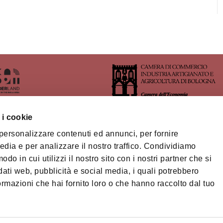
 i cookie
 personalizzare contenuti ed annunci, per fornire
ritorio dell'Area Imolese
edia e per analizzare il nostro traffico. Condividiamo
odo in cui utilizzi il nostro sito con i nostri partner che si
orio Turistico Bologna-
na
dati web, pubblicità e social media, i quali potrebbero
Privacy policy
Cook
ormazioni che hai fornito loro o che hanno raccolto dal tuo
ts
© Città metropolitan
ibilità
fiscale/Partita IVA 
cm.bo@cert.cittametr