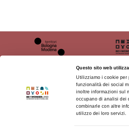
Questo sito web utilizza
Utilizziamo i cookie per
Chi siamo
Il ter
funzionalità dei social m
inoltre informazioni sul m
Dove siamo
Territ
Mode
occupano di analisi dei 
Come arrivare
combinarle con altre inf
Credi
Contatti
utilizzo dei loro servizi.
Access
Punti di informazione turistica