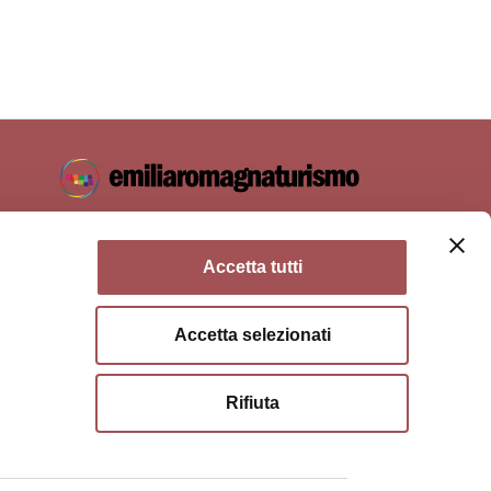
Accetta tutti
Accetta selezionati
ie policy
Condizioni di utilizzo
Condizioni di vendita
Rifiuta
a di Bologna, Via Zamboni, 13 40126 Bologna - Codice
03428581205 Centralino
051 659 8111
- Posta certificata:
opolitana.bo.it